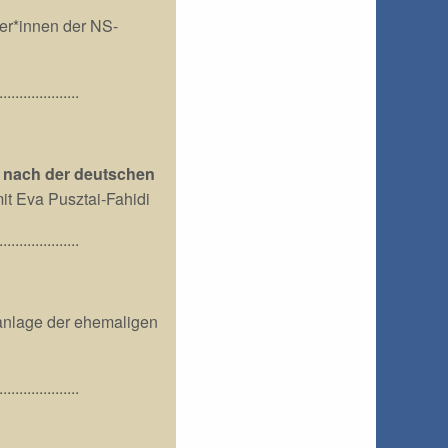
er*innen der NS-
....................
r nach der deutschen
it Eva Pusztai-Fahidi
....................
anlage der ehemaligen
....................