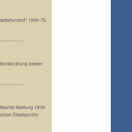
adtallendorf" 1956-75.
....................
dtentwicklung zweier
....................
itsamts Marburg 1938-
schen Staatsarchiv