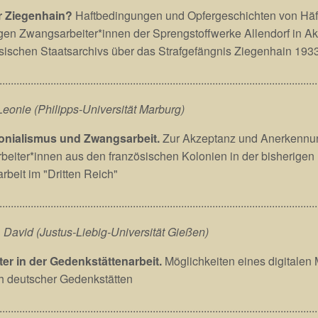
r Ziegenhain?
Haftbedingungen und Opfergeschichten von Häf
en Zwangsarbeiter*innen der Sprengstoffwerke Allendorf in 
ischen Staatsarchivs über das Strafgefängnis Ziegenhain 193
................................................................................................................
Leonie (Philipps-Universität Marburg)
onialismus und Zwangsarbeit.
Zur Akzeptanz und Anerkennu
eiter*innen aus den französischen Kolonien in der bisherigen L
beit im "Dritten Reich"
................................................................................................................
 David (Justus-Liebig-Universität Gießen)
ter in der Gedenkstättenarbeit.
Möglichkeiten eines digitalen
h deutscher Gedenkstätten
................................................................................................................