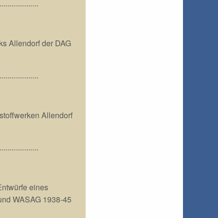
....................
s Allendorf der DAG
....................
offwerken Allendorf
....................
Entwürfe eines
AG und WASAG 1938-45