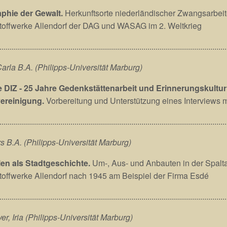
phie der Gewalt.
Herkunftsorte niederländischer Zwangsarbeit
toffwerke Allendorf der DAG und WASAG im 2. Weltkrieg
................................................................................................................
Carla B.A. (Philipps-Universität Marburg)
e DIZ - 25 Jahre Gedenkstättenarbeit und Erinnerungskultu
ereinigung.
Vorbereitung und Unterstützung eines Interviews m
................................................................................................................
rs B.A. (Philipps-Universität Marburg)
len als Stadtgeschichte.
Um-, Aus- und Anbauten in der Spalt
offwerke Allendorf nach 1945 am Beispiel der Firma Esdé
................................................................................................................
r, Iria (Philipps-Universität Marburg)