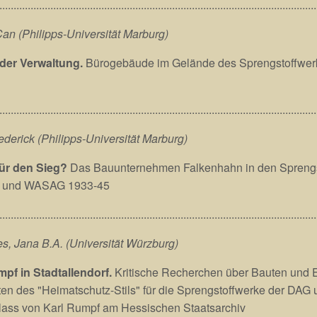
................................................................................................................
an (Philipps-Universität Marburg)
 der Verwaltung.
Bürogebäude im Gelände des Sprengstoffwerk
................................................................................................................
ederick (Philipps-Universität Marburg)
ür den Sieg?
Das Bauunternehmen Falkenhahn in den Sprengst
 und WASAG 1933-45
................................................................................................................
, Jana B.A. (Universität Würzburg)
mpf in Stadtallendorf.
Kritische Recherchen über Bauten und 
ten des "Heimatschutz-Stils" für die Sprengstoffwerke der D
lass von Karl Rumpf am Hessischen Staatsarchiv