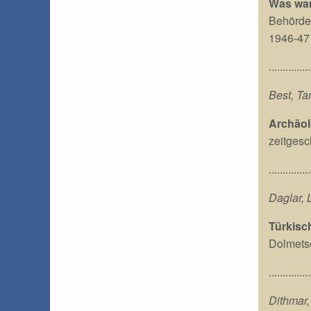
Was wa
Behörden
1946-47
...............
Best, Ta
Archäol
zeitgesc
...............
Daglar, 
Türkisc
Dolmets
...............
Dithmar