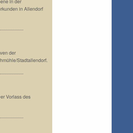
ene in der
rkunden in Allendorf
....................
ven der
hmühle/Stadtallendorf.
....................
Der Vorlass des
....................