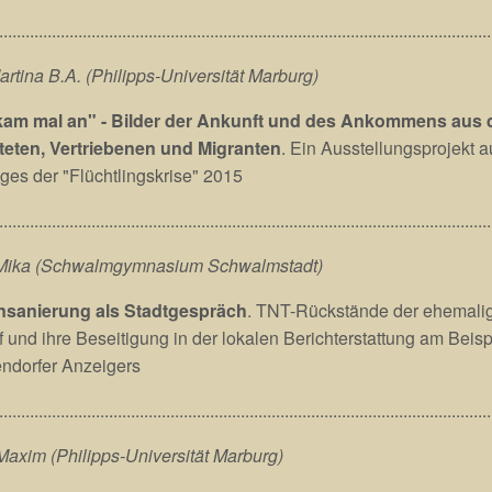
................................................................................................................
artina B.A. (Philipps-Universität Marburg)
kam mal an"
- Bilder der Ankunft und des Ankommens aus
teten, Vertriebenen und Migranten
. Ein Ausstellungsprojekt 
ges der "Flüchtlingskrise" 2015
................................................................................................................
 Mika (Schwalmgymnasium Schwalmstadt)
ensanierung als Stadtgespräch
. TNT-Rückstände der ehemali
f und ihre Beseitigung in der lokalen Berichterstattung am Beisp
endorfer Anzeigers
................................................................................................................
Maxim (Philipps-Universität Marburg)