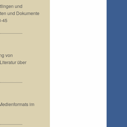
tlingen und
Akten und Dokumente
3-45
....................
ng von
iteratur über
....................
 Medienformats im
....................