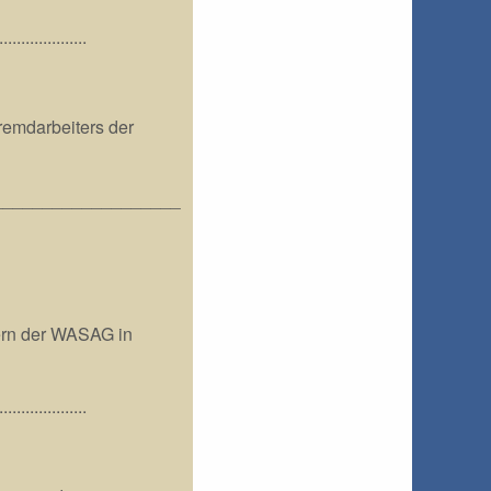
....................
remdarbeiters der
___________________
dern der WASAG in
....................