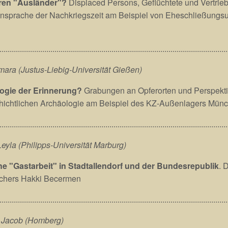
ren "Ausländer"?
Displaced Persons, Geflüchtete und Vertrieb
sprache der Nachkriegszeit am Beispiel von Eheschließungsu
................................................................................................................
mara (Justus-Liebig-Universität Gießen)
ogie der Erinnerung?
Grabungen an Opferorten und Perspekti
hichtlichen Archäologie am Beispiel des KZ-Außenlagers Münc
................................................................................................................
Leyla (Philipps-Universität Marburg)
he "Gastarbeit" in Stadtallendorf und der Bundesrepublik
. 
chers Hakki Becermen
................................................................................................................
, Jacob (Homberg)