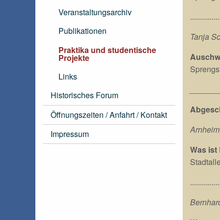
Veranstaltungsarchiv
...............
Publikationen
Tanja Sc
Praktika und studentische
Auschwit
Projekte
Sprengst
Links
______
Historisches Forum
Abgesch
Öffnungszeiten / Anfahrt / Kontakt
Arnheim,
Impressum
Was ist
Stadtall
...............
Bernhard