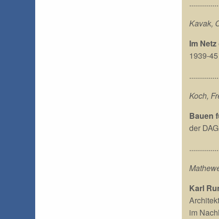
...............
Kavak, C
Im Netz
1939-45
...............
Koch, Fr
Bauen f
der DAG
...............
Mathewes
Karl Ru
Architek
im Nach