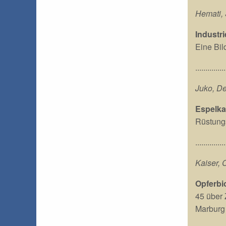
Hemati, 
Industr
Eine Bil
...............
Juko, De
Espelka
Rüstungs
...............
Kaiser, 
Opferbi
45 über 
Marburg 