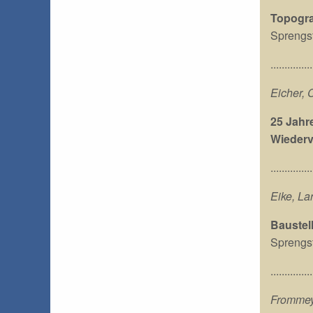
Topogra
Sprengs
...............
Eicher, 
25 Jahr
Wiederv
...............
Eike, La
Baustel
Sprengst
...............
Frommeye