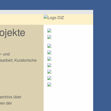
ojekte
v- und
sarbeit, Kuratorische
rchivs über
nen der