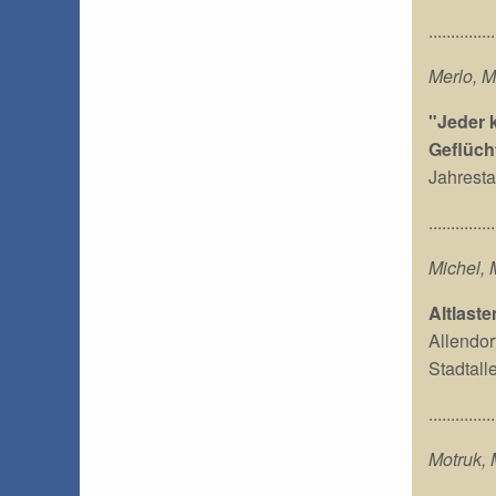
...............
Merlo, M
"Jeder 
Geflüch
Jahresta
...............
Michel,
Altlast
Allendor
Stadtall
...............
Motruk, 