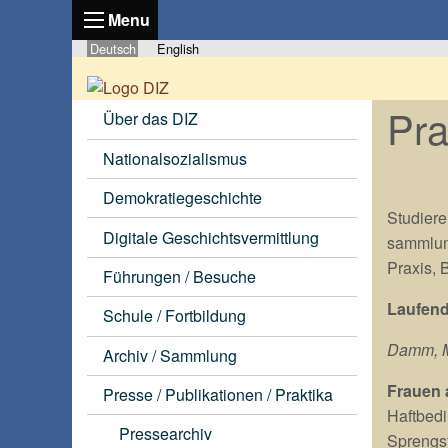
Menu
Deutsch
English
Pra
Über das DIZ
Nationalsozialismus
Demokratiegeschichte
Studiere
Digitale Geschichtsvermittlung
sammlung
Praxis, 
Führungen / Besuche
Laufend
Schule / Fortbildung
Damm, Mi
Archiv / Sammlung
Frauen 
Presse / Publikationen / Praktika
Haftbedi
Pressearchiv
Sprengst