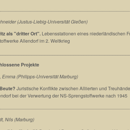
................................................................................................................
hneider (Justus-Liebig-Universität Gießen)
z als "dritter Ort".
Lebensstationen eines niederländischen F
offwerke Allendorf im 2. Weltkrieg
__________________________________________________
lossene Projekte
 Emma (Philipps-Universität Marburg)
 Beute?
Juristische Konflikte zwischen Alliierten und Treuhän
endorf bei der Verwertung der NS-Sprengstoffwerke nach 1945
................................................................................................................
t, Nils (Marburg)