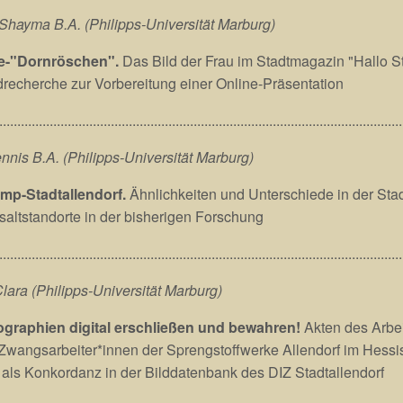
Shayma B.A. (Philipps-Universität Marburg)
ie-"Dornröschen".
Das Bild der Frau im Stadtmagazin "Hallo St
drecherche zur Vorbereitung einer Online-Präsentation
................................................................................................................
nnis B.A. (Philipps-Universität Marburg)
mp-Stadtallendorf.
Ähnlichkeiten und Unterschiede in der Sta
altstandorte in der bisherigen Forschung
................................................................................................................
Clara (Philipps-Universität Marburg)
ographien digital erschließen und bewahren!
Akten des Arbe
Zwangsarbeiter*innen der Sprengstoffwerke Allendorf im Hessi
als Konkordanz in der Bilddatenbank des DIZ Stadtallendorf