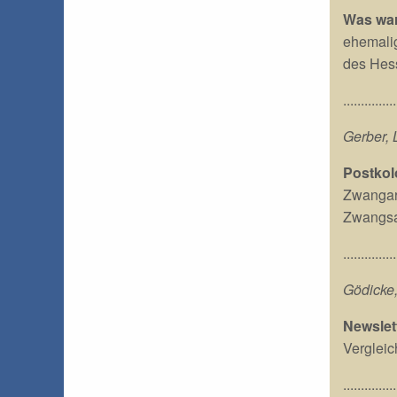
Was wa
ehemalig
des Hess
...............
Gerber, 
Postkol
Zwangarb
Zwangsar
...............
Gödicke,
Newslet
Vergleic
...............