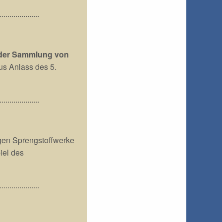
....................
 der Sammlung von
aus Anlass des 5.
....................
gen Sprengstoffwerke
iel des
....................