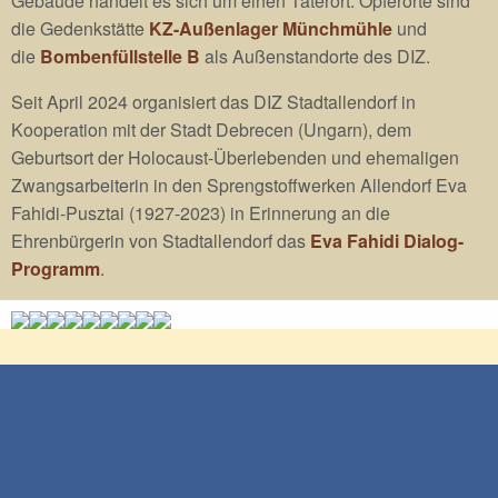
Gebäude handelt es sich um einen Täterort. Opferorte sind
die Gedenkstätte
KZ-Außenlager Münchmühle
und
die
Bombenfüllstelle B
als Außenstandorte des DIZ.
Seit April 2024 organisiert das DIZ Stadtallendorf in
Kooperation mit der Stadt Debrecen (Ungarn), dem
Geburtsort der Holocaust-Überlebenden und ehemaligen
Zwangsarbeiterin in den Sprengstoffwerken Allendorf Eva
Fahidi-Pusztai (1927-2023) in Erinnerung an die
Ehrenbürgerin von Stadtallendorf das
Eva Fahidi Dialog-
Programm
.